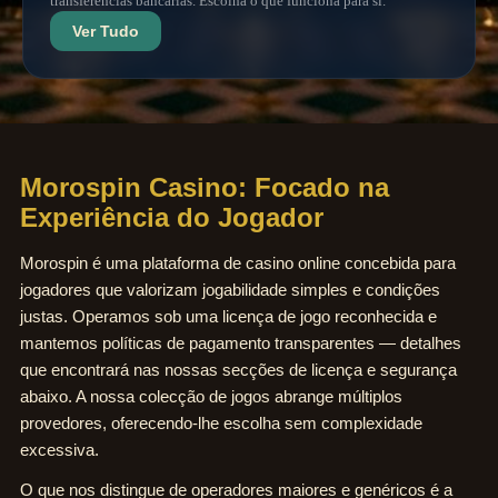
transferências bancárias. Escolha o que funciona para si.
Ver Tudo
Morospin Casino: Focado na
Experiência do Jogador
Morospin é uma plataforma de casino online concebida para
jogadores que valorizam jogabilidade simples e condições
justas. Operamos sob uma licença de jogo reconhecida e
mantemos políticas de pagamento transparentes — detalhes
que encontrará nas nossas secções de licença e segurança
abaixo. A nossa colecção de jogos abrange múltiplos
provedores, oferecendo-lhe escolha sem complexidade
excessiva.
O que nos distingue de operadores maiores e genéricos é a