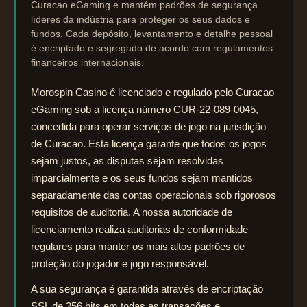
Curacao eGaming e mantém padrões de segurança
líderes da indústria para proteger os seus dados e
fundos. Cada depósito, levantamento e detalhe pessoal
é encriptado e segregado de acordo com regulamentos
financeiros internacionais.
Morospin Casino é licenciado e regulado pelo Curacao
eGaming sob a licença número CUR-22-089-0045,
concedida para operar serviços de jogo na jurisdição
de Curacao. Esta licença garante que todos os jogos
sejam justos, as disputas sejam resolvidas
imparcialmente e os seus fundos sejam mantidos
separadamente das contas operacionais sob rigorosos
requisitos de auditoria. A nossa autoridade de
licenciamento realiza auditorias de conformidade
regulares para manter os mais altos padrões de
proteção do jogador e jogo responsável.
A sua segurança é garantida através de encriptação
SSL de 256 bits em todas as transações e