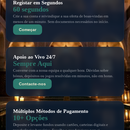
Registar em Segundos
60 segundos
Crie a sua conta e reivindique a sua oferta de boas-vindas em
menos de um minuto. Sem documentos necessários no início.
Começar
Apoio ao Vivo 24/7
Sempre Aqui
Converse com a nossa equipa a qualquer hora. Dúvidas sobre
bónus, depósitos ou jogos resolvidas em minutos, não em horas.
Contacte-nos
Múltiplos Métodos de Pagamento
10+ Opções
Deposite e levante fundos usando cartões, carteiras digitais e