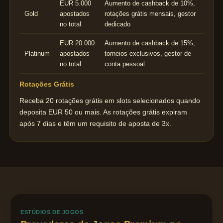
EUR 5.000
Aumento de cashback de 10%,
Gold
apostados
rotações grátis mensais, gestor
no total
dedicado
EUR 20.000
Aumento de cashback de 15%,
Platinum
apostados
torneios exclusivos, gestor de
no total
conta pessoal
Rotações Grátis
Receba 20 rotações grátis em slots selecionados quando
deposita EUR 50 ou mais. As rotações grátis expiram
após 7 dias e têm um requisito de aposta de 3x.
ESTÚDIOS DE JOGOS