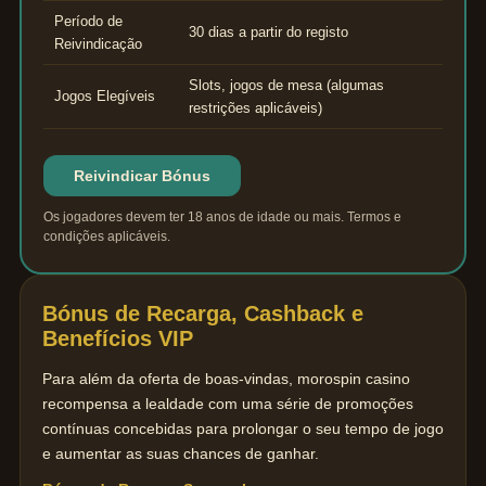
Período de
30 dias a partir do registo
Reivindicação
Slots, jogos de mesa (algumas
Jogos Elegíveis
restrições aplicáveis)
Reivindicar Bónus
Os jogadores devem ter 18 anos de idade ou mais. Termos e
condições aplicáveis.
Bónus de Recarga, Cashback e
Benefícios VIP
Para além da oferta de boas-vindas, morospin casino
recompensa a lealdade com uma série de promoções
contínuas concebidas para prolongar o seu tempo de jogo
e aumentar as suas chances de ganhar.